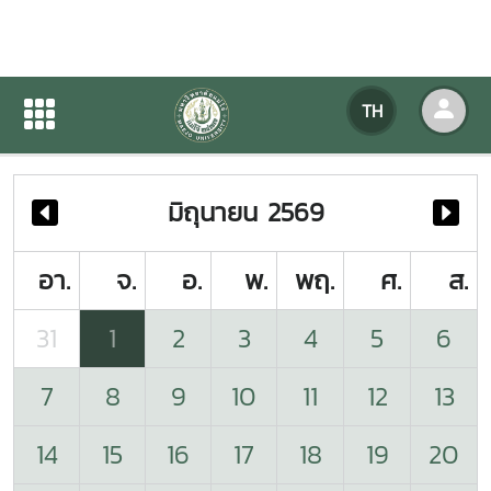
ปฏิทินกิจกรรมของหน่วยงาน
TH
หน้าแรก
ปฏิทินกิจกรรมของหน่วยงาน
มิถุนายน 2569
อา.
จ.
อ.
พ.
พฤ.
ศ.
ส.
31
1
2
3
4
5
6
7
8
9
10
11
12
13
14
15
16
17
18
19
20