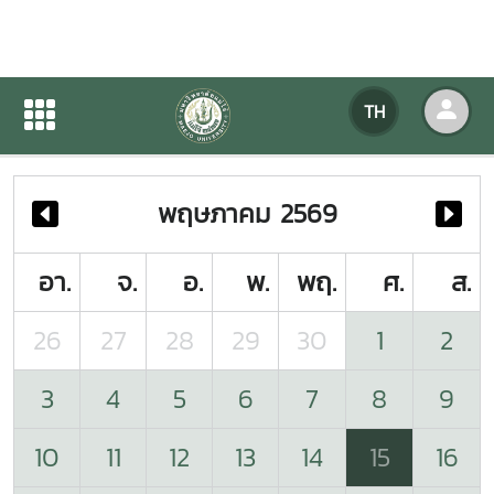
ปฏิทินกิจกรรมของหน่วยงาน
TH
หน้าแรก
ปฏิทินกิจกรรมของหน่วยงาน
พฤษภาคม 2569
อา.
จ.
อ.
พ.
พฤ.
ศ.
ส.
26
27
28
29
30
1
2
3
4
5
6
7
8
9
10
11
12
13
14
15
16