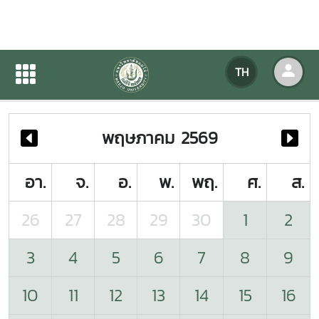
ปฏิทินกิจกรรมของหน่วยงาน
TH
หน้าแรก
ปฏิทินกิจกรรมของหน่วยงาน
พฤษภาคม 2569
อา.
จ.
อ.
พ.
พฤ.
ศ.
ส.
26
27
28
29
30
1
2
3
4
5
6
7
8
9
10
11
12
13
14
15
16