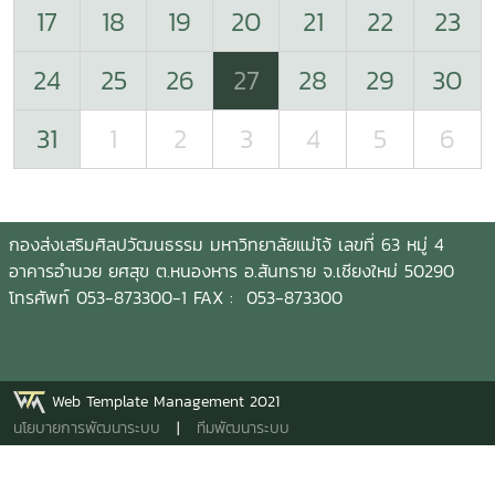
17
18
19
20
21
22
23
24
25
26
27
28
29
30
31
1
2
3
4
5
6
กองส่งเสริมศิลปวัฒนธรรม มหาวิทยาลัยแม่โจ้ เลขที่ 63 หมู่ 4
อาคารอำนวย ยศสุข ต.หนองหาร อ.สันทราย จ.เชียงใหม่ 50290
โทรศัพท์ 053-873300-1 FAX : 053-873300
Web Template Management 2021
นโยบายการพัฒนาระบบ
|
ทีมพัฒนาระบบ