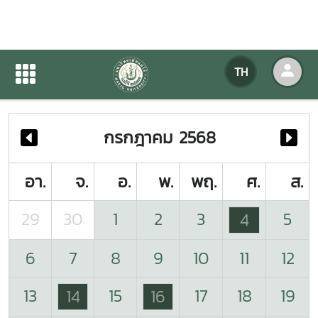
ปฏิทินกิจกรรมของหน่วยงาน
TH
หน้าแรก
ปฏิทินกิจกรรมของหน่วยงาน
กรกฎาคม 2568
อา.
จ.
อ.
พ.
พฤ.
ศ.
ส.
29
30
1
2
3
5
4
6
7
8
9
10
11
12
13
15
17
18
19
14
16