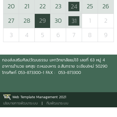
20
21
22
23
25
26
24
27
28
29
30
1
2
31
3
4
5
6
7
8
9
กองส่งเสริมศิลปวัฒนธรรม มหาวิทยาลัยแม่โจ้ เลขที่ 63 หมู่ 4
อาคารอำนวย ยศสุข ต.หนองหาร อ.สันทราย จ.เชียงใหม่ 50290
โทรศัพท์ 053-873300-1 FAX : 053-873300
Web Template Management 2021
นโยบายการพัฒนาระบบ
|
ทีมพัฒนาระบบ