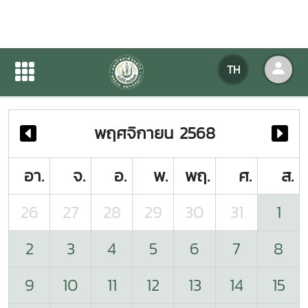
ปฏิทินกิจกรรมของหน่วยงาน
TH
หน้าแรก
ปฏิทินกิจกรรมของหน่วยงาน
พฤศจิกายน 2568
อา.
จ.
อ.
พ.
พฤ.
ศ.
ส.
26
27
28
29
30
31
1
2
3
4
5
6
7
8
9
10
11
12
13
14
15