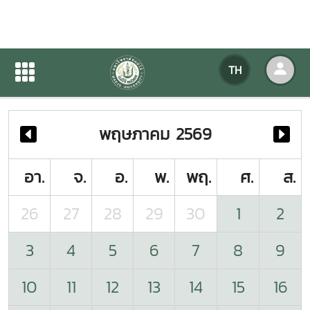
ปฏิทินกิจกรรมของหน่วยงาน
TH
หน้าแรก
ปฏิทินกิจกรรมของหน่วยงาน
พฤษภาคม 2569
อา.
จ.
อ.
พ.
พฤ.
ศ.
ส.
26
27
28
29
30
1
2
3
4
5
6
7
8
9
10
11
12
13
14
15
16