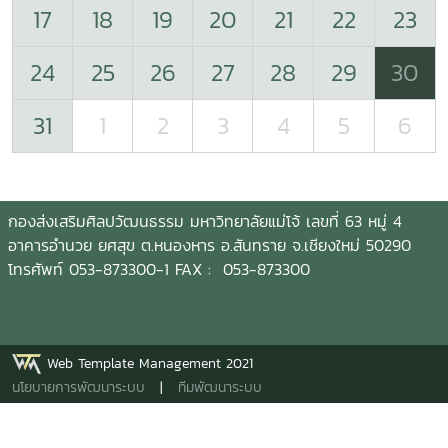
17
18
19
20
21
22
23
24
25
26
27
28
29
30
31
1
2
3
4
5
6
กองส่งเสริมศิลปวัฒนธรรม มหาวิทยาลัยแม่โจ้ เลขที่ 63 หมู่ 4
อาคารอำนวย ยศสุข ต.หนองหาร อ.สันทราย จ.เชียงใหม่ 50290
โทรศัพท์ 053-873300-1 FAX : 053-873300
Web Template Management 2021
นโยบายการพัฒนาระบบ
|
ทีมพัฒนาระบบ