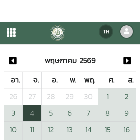
ปฏิทินกิจกรรมของหน่วยงาน
TH
หน้าแรก
ปฏิทินกิจกรรมของหน่วยงาน
พฤษภาคม 2569
อา.
จ.
อ.
พ.
พฤ.
ศ.
ส.
26
27
28
29
30
1
2
3
4
5
6
7
8
9
10
11
12
13
14
15
16