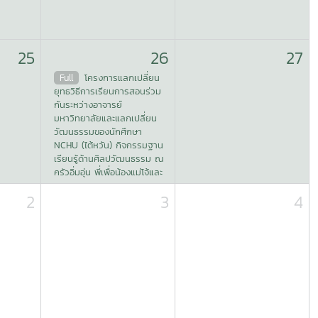
25
26
27
Full
โครงการแลกเปลี่ยน
ยุทธวิธีการเรียนการสอนร่วม
กันระหว่างอาจารย์
มหาวิทยาลัยและแลกเปลี่ยน
วัฒนธรรมของนักศึกษา
NCHU (ไต้หวัน) กิจกรรมฐาน
เรียนรู้ด้านศิลปวัฒนธรรม ณ
ครัวอิ่มอุ่น พี่เพื่อน้องแม่โจ้และ
อาคารเรือนธรรมแม่โจ้ 60 ปี
2
3
4