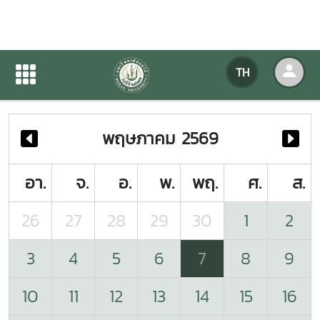
ปฏิทินกิจกรรมของหน่วยงาน
TH
หน้าแรก
ปฏิทินกิจกรรมของหน่วยงาน
พฤษภาคม 2569
อา.
จ.
อ.
พ.
พฤ.
ศ.
ส.
26
27
28
29
30
1
2
3
4
5
6
7
8
9
10
11
12
13
14
15
16