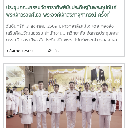
ประชุมคณะกรรมวัดธาราทิพย์ชัยประดิษฐ์ในพระอุปถัมภ์
พระเจ้าวรวงศ์เธอ พระองค์เจ้าสิริภาจุฑาภรณ์ ครั้งที่
3/2569
วันจันทร์ที่ 3 สิงหาคม 2569 มหาวิทยาลัยแม่โจ้ โดย กองส่ง
เสริมศิลปวัฒนธรรม สำนักงานมหาวิทยาลัย จัดการประชุมคณะ
กรรมวัดธาราทิพย์ชัยประดิษฐ์ในพระอุปถัมภ์พระเจ้าวรวงศ์เธอ
พระองค์เจ้าสิริภาจุฑาภรณ์ ครั้งที่ 3/2569 โดยมีรอง
3 สิงหาคม 2569 |
316
ศาสตราจารย์ ดร.วีระพล ทองมา อธิการบดีมหาวิทยาลัยแม่โจ้
เป็นประธานที่ประชุม ทั้งนี้มี พระอาจารย์อธิวัฒน์ รตนวณฺโณ
เจ้าอาวาสวัดธาราทิพย์ชัยประดิษฐ์ พร้อมด้วยกรรมการวัดจาก
หน่วยงานต่างๆและมหาวิทยาลัย เข้าร่วมประชุม การประชุมใน
ครั้งนี้ ได้มีการพิจารณาและติดตามความคืบหน้าจัดพิธีถวายผ้า
พระกฐิน ประจำปี 2569 ณ วัดธาราทิพย์ชัยประดิษฐ์ ในพระ
อุปถัมภ์พระเจ้าวรวงศ์เธอ พระองค์เจ้าสิริภาจุฑาภรณ์ ที่ประชุม
ได้ติดตามการจัดการแสดงถวายซึ่งมหาวิทยาลัยแม่โจ้ได้รับมอบ
หมายให้เป็นเจ้าภาพจัดการแสดงเพื่อเฉลิมฉลองในพิธีถวายผ้า
พระกฐิน โดยจัดเตรียมชุดการแสดง “ศาสตร์พระราชาแห่ง
ปัญญา : ล้วนเรืองรองแห่งนภา ผ่านภูผา สู่มหานที” ติดตาม