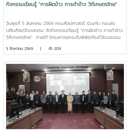
กิจกรรมเรียนรู้ "การฝัดข้าว การตำข้าว วิถีเกษตรไทย"
วันพุธที่ 5 สิงหาคม 2569 คณะศิลปศาสตร์ ร่วมกับ กองส่ง
เสริมศิลปวัฒนธรรม จัดกิจกรรมเรียนรู้ "การฝัดข้าว การตำข้าว
วิถีเกษตรไทย" ภายใต้ โครงการยกระดับพิพิธภัณฑ์วัฒนธรรม
การเกษตรไทย “หวนดูทรัพย์สิ่งสินตน” ภายใต้การสนับสนุน
5 สิงหาคม 2569 |
209
โครงการอนุรักษ์พันธุกรรมอันเนื่องมาจากพระราชดำริ ประจำ
ปีงบประมาณ 2569 โดยมีนักศึกษาที่สนใจลงทะเบียนเข้าร่วม
กิจกรรม จำนวน 70 คน ณ พิพิธภัณฑ์วัฒธรรมการเกษตรไทย
มหาวิทยาลัยแม่โจ้