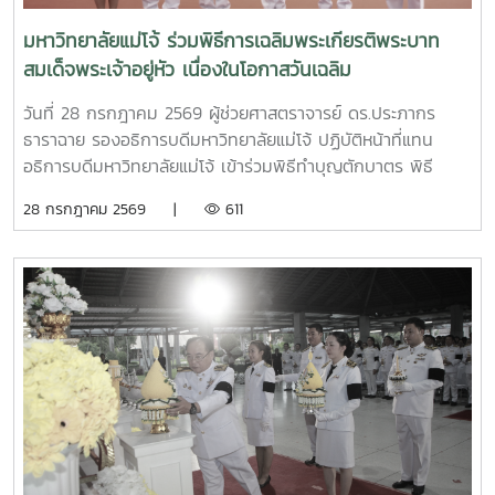
ความก้าวหน้าโครงการสวนสมุนไพร ติดตามความก้าวหน้าการ
จัดตกแต่งสวนและภูมิทัศน์บริเวณวัด พิจารณาร่างรูปแบบ "เข็ม
มหาวิทยาลัยแม่โจ้ ร่วมพิธีการเฉลิมพระเกียรติพระบาท
พญานาค" ของที่ระลึกมอบให้ผู้ร่วมทำบุญและช่วยเหลือกิจกรรม
สมเด็จพระเจ้าอยู่หัว เนื่องในโอกาสวันเฉลิม
ของวัด พิจารณาร่างฎีกาเชิญชวนร่วมทำบุญ พิจารณาร่าง
พระชนมพรรษา 28 กรกฎาคม 2569
กำหนดการจัดพิธีถวายผ้าพระกฐิน ประจำปี 2569 และพิจารณา
วันที่ 28 กรกฎาคม 2569 ผู้ช่วยศาสตราจารย์ ดร.ประภากร
การเวียนเป็นเจ้าภาพใคปีถัดไป ณ ห้องประชุมสภามหาวิทยาลัย
ธาราฉาย รองอธิการบดีมหาวิทยาลัยแม่โจ้ ปฏิบัติหน้าที่แทน
ชั้น 5 สำนักงานมหาวิทยาลัย มหาวิทยาลัยแม่โจ้
อธิการบดีมหาวิทยาลัยแม่โจ้ เข้าร่วมพิธีทำบุญตักบาตร พิธี
เจริญพระพุทธมนต์ และพิธีทางศาสนามหามงคล 5 ศาสนา
28 กรกฎาคม 2569 |
611
ได้แก่ ศาสนาพุทธ ศาสนาอิสลาม ศาสนาคริสต์ ศาสนา
พราหมณ์–ฮินดู และศาสนาซิกข์ เนื่องในโอกาสวันเฉลิม
พระชนมพรรษา พระบาทสมเด็จพระเจ้าอยู่หัว 28 กรกฎาคม
2569 พร้อมด้วยนายวิทชัย สุขเพราะนา ผู้อำนวยการกองส่ง
เสริมศิลปวัฒนธรรม และหัวหน้างาน รวมทั้งบุคลากรในกองส่ง
เสริมศิลปวัฒนธรรม จัดโดยจังหวัดเชียงใหม่ ซึ่งภายในพิธีดัง
กล่าว มีผู้ว่าราชการจังหวัดเชียงใหม่ พร้อมด้วยหัวหน้าส่วน
ราชการ ข้าราชการ ภาคเอกชน และประชาชนทุกหมู่เหล่า เข้าร่วม
พิธีโดยพร้อมเพรียงกัน เพื่อร่วมแสดงความจงรักภักดีและถวาย
พระราชกุศล ณ อุทยานหลวงราชพฤกษ์ จังหวัดเชียงใหม่ในการ
นี้ ผู้ช่วยศาสตราจารย์ ดร.ประภากร ธาราฉาย รองอธิการบดี