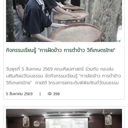
กิจกรรมเรียนรู้ "การฝัดข้าว การตำข้าว วิถีเกษตรไทย"
วันพุธที่ 5 สิงหาคม 2569 คณะศิลปศาสตร์ ร่วมกับ กองส่ง
เสริมศิลปวัฒนธรรม จัดกิจกรรมเรียนรู้ "การฝัดข้าว การตำข้าว
วิถีเกษตรไทย" ภายใต้ โครงการยกระดับพิพิธภัณฑ์วัฒนธรรม
การเกษตรไทย “หวนดูทรัพย์สิ่งสินตน” ภายใต้การสนับสนุน
5 สิงหาคม 2569 |
398
โครงการอนุรักษ์พันธุกรรมอันเนื่องมาจากพระราชดำริ ประจำ
ปีงบประมาณ 2569 โดยมีนักศึกษาที่สนใจลงทะเบียนเข้าร่วม
กิจกรรม จำนวน 70 คน ณ พิพิธภัณฑ์วัฒธรรมการเกษตรไทย
มหาวิทยาลัยแม่โจ้