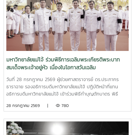
พระกฐิน ประจำปี 2569 ณ วัดธาราทิพย์ชัยประดิษฐ์ ในพระ
อุปถัมภ์พระเจ้าวรวงศ์เธอ พระองค์เจ้าสิริภาจุฑาภรณ์ ที่ประชุม
ได้ติดตามการจัดการแสดงถวายซึ่งมหาวิทยาลัยแม่โจ้ได้รับมอบ
หมายให้เป็นเจ้าภาพจัดการแสดงเพื่อเฉลิมฉลองในพิธีถวายผ้า
พระกฐิน โดยจัดเตรียมชุดการแสดง “ศาสตร์พระราชาแห่ง
ปัญญา : ล้วนเรืองรองแห่งนภา ผ่านภูผา สู่มหานที” ติดตาม
ความก้าวหน้าโครงการสวนสมุนไพร ติดตามความก้าวหน้าการ
จัดตกแต่งสวนและภูมิทัศน์บริเวณวัด พิจารณาร่างรูปแบบ "เข็ม
มหาวิทยาลัยแม่โจ้ ร่วมพิธีการเฉลิมพระเกียรติพระบาท
พญานาค" ของที่ระลึกมอบให้ผู้ร่วมทำบุญและช่วยเหลือกิจกรรม
สมเด็จพระเจ้าอยู่หัว เนื่องในโอกาสวันเฉลิม
ของวัด พิจารณาร่างฎีกาเชิญชวนร่วมทำบุญ พิจารณาร่าง
พระชนมพรรษา 28 กรกฎาคม 2569
กำหนดการจัดพิธีถวายผ้าพระกฐิน ประจำปี 2569 และพิจารณา
วันที่ 28 กรกฎาคม 2569 ผู้ช่วยศาสตราจารย์ ดร.ประภากร
การเวียนเป็นเจ้าภาพใคปีถัดไป ณ ห้องประชุมสภามหาวิทยาลัย
ธาราฉาย รองอธิการบดีมหาวิทยาลัยแม่โจ้ ปฏิบัติหน้าที่แทน
ชั้น 5 สำนักงานมหาวิทยาลัย มหาวิทยาลัยแม่โจ้
อธิการบดีมหาวิทยาลัยแม่โจ้ เข้าร่วมพิธีทำบุญตักบาตร พิธี
เจริญพระพุทธมนต์ และพิธีทางศาสนามหามงคล 5 ศาสนา
28 กรกฎาคม 2569 |
780
ได้แก่ ศาสนาพุทธ ศาสนาอิสลาม ศาสนาคริสต์ ศาสนา
พราหมณ์–ฮินดู และศาสนาซิกข์ เนื่องในโอกาสวันเฉลิม
พระชนมพรรษา พระบาทสมเด็จพระเจ้าอยู่หัว 28 กรกฎาคม
2569 พร้อมด้วยนายวิทชัย สุขเพราะนา ผู้อำนวยการกองส่ง